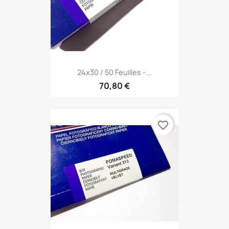
24x30 / 50 Feuilles -...
70,80 €
favorite_border