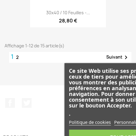
30x40 / 10 Feuilles -...
28,80 €
Affichage 1-12 de 15 article(s)
1

Suivant
2
Ce site Web utilise ses p
Retour en haut

ceux de tiers pour améli
vous montrer des publici
préférences en analysan
navigation. Pour donner
consentement à son util
Facebook
Twitter
sur le bouton Accepter.
.
Politique de cookies
Personnali