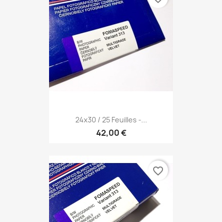
24x30 / 25 Feuilles -...
42,00 €
favorite_border