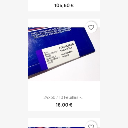
105,60 €
favorite_border
24x30 / 10 Feuilles -...
18,00 €
favorite_border