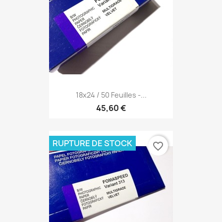
18x24 / 50 Feuilles -...
45,60 €
RUPTURE DE STOCK
favorite_border