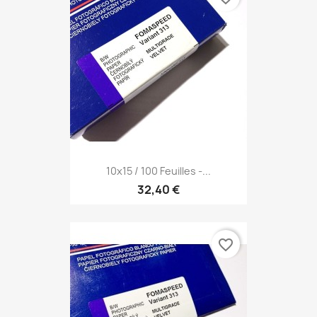
10x15 / 100 Feuilles -...
32,40 €
favorite_border