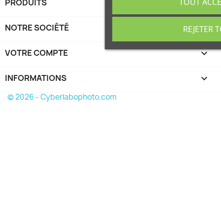
TOUT ACC
PRODUITS

NOTRE SOCIÉTÉ

REJETER 
VOTRE COMPTE

INFORMATIONS
keyboard_arrow_down
© 2026 - Cyberlabophoto.com