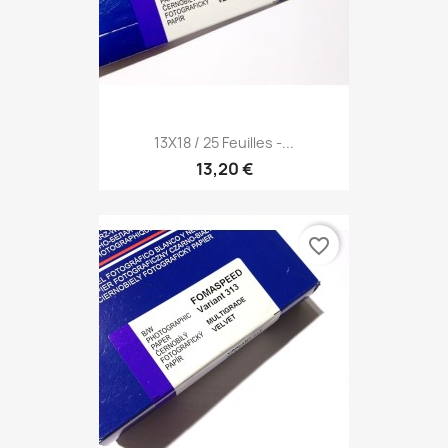
13X18 / 25 Feuilles -...
13,20 €
favorite_border