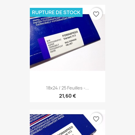
RUPTURE DE STOCK
favorite_border
18x24 / 25 Feuilles -...
21,60 €
favorite_border