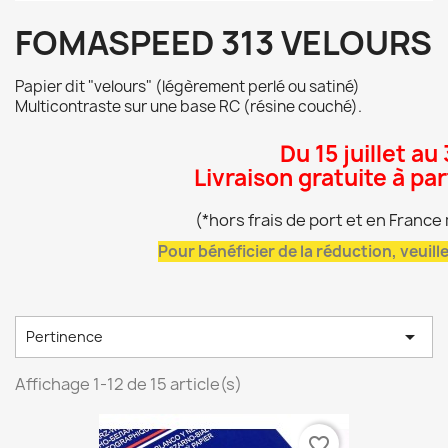
FOMASPEED 313 VELOURS
Papier dit "velours" (légèrement perlé ou satiné)
Multicontraste sur une base RC (résine couché).
Du 15 juillet au
Livraison gratuite à pa
(*hors frais de port et en Franc
Pour bénéficier de la réduction, veuil

Pertinence
Affichage 1-12 de 15 article(s)
favorite_border