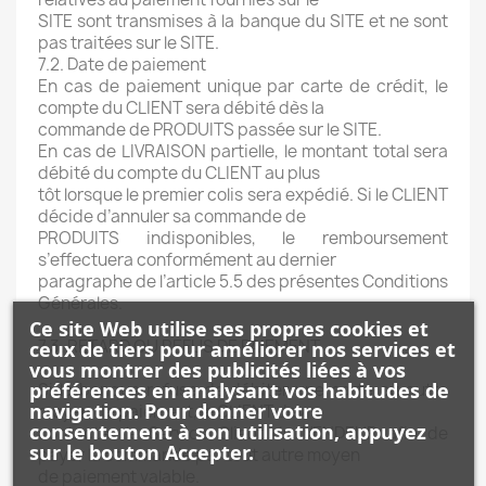
SITE sont transmises à la banque du SITE et ne sont
pas traitées sur le SITE.
7.2. Date de paiement
En cas de paiement unique par carte de crédit, le
compte du CLIENT sera débité dès la
commande de PRODUITS passée sur le SITE.
En cas de LIVRAISON partielle, le montant total sera
débité du compte du CLIENT au plus
tôt lorsque le premier colis sera expédié. Si le CLIENT
décide d’annuler sa commande de
PRODUITS indisponibles, le remboursement
s’effectuera conformément au dernier
paragraphe de l’article 5.5 des présentes Conditions
Générales.
Ce site Web utilise ses propres cookies et
7.3. RETARD OU REFUS DE PAIEMENT
ceux de tiers pour améliorer nos services et
vous montrer des publicités liées à vos
préférences en analysant vos habitudes de
Si la banque refuse de débiter une carte ou autre
navigation. Pour donner votre
moyen de paiement, le CLIENT devra
consentement à son utilisation, appuyez
contacter le Service Client du VENDEUR afin de
sur le bouton Accepter.
payer la commande par tout autre moyen
de paiement valable.
.