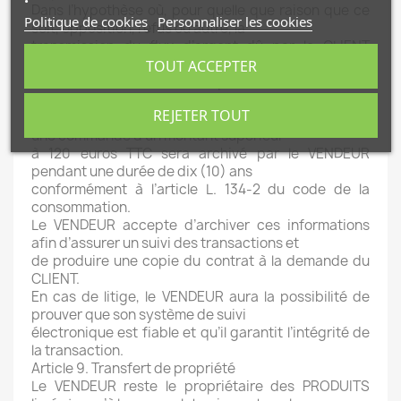
Dans l’hypothèse où, pour quelle que raison que ce
Politique de cookies
Personnaliser les cookies
soit, opposition, refus ou autre, la
transmission du flux d’argent dû par le CLIENT
s’avèrerait impossible, la commande sera
TOUT ACCEPTER
annulée et la vente automatiquement résiliée.
Article 8. Preuve et Archivage
REJETER TOUT
Tout contrat conclu avec le CLIENT correspondant à
une commande d’un montant supérieur
à 120 euros TTC sera archivé par le VENDEUR
pendant une durée de dix (10) ans
conformément à l’article L. 134-2 du code de la
consommation.
Le VENDEUR accepte d’archiver ces informations
afin d’assurer un suivi des transactions et
de produire une copie du contrat à la demande du
CLIENT.
En cas de litige, le VENDEUR aura la possibilité de
prouver que son système de suivi
électronique est fiable et qu’il garantit l’intégrité de
la transaction.
Article 9. Transfert de propriété
Le VENDEUR reste le propriétaire des PRODUITS