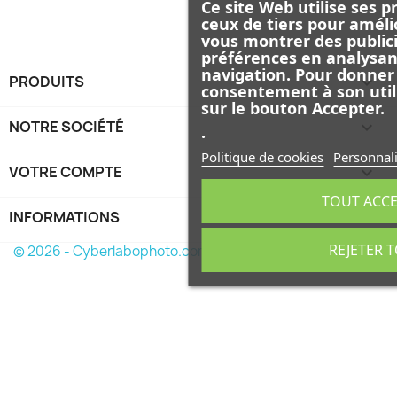
Ce site Web utilise ses p
ceux de tiers pour améli
vous montrer des publici
préférences en analysan
navigation. Pour donner
PRODUITS

consentement à son util
sur le bouton Accepter.
NOTRE SOCIÉTÉ

.
Politique de cookies
Personnali
VOTRE COMPTE

TOUT ACC
INFORMATIONS
keyboard_arrow_down
REJETER 
© 2026 - Cyberlabophoto.com