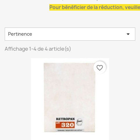
Pour bénéficier de la réduction, veuil

Pertinence
Affichage 1-4 de 4 article(s)
favorite_border