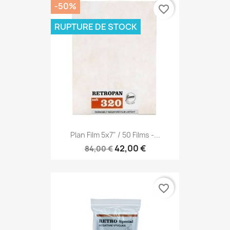
-50%
favorite_border
RUPTURE DE STOCK
Plan Film 5x7" / 50 Films -...
42,00 €
84,00 €
favorite_border