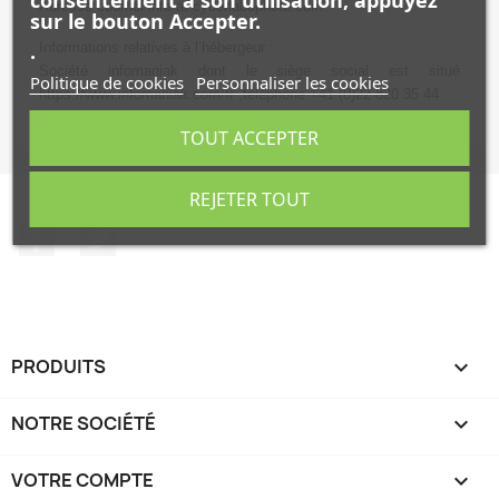
Adresse courriel info at cyberlabophoto.com.
sur le bouton Accepter.
.
Informations relatives à l’hébergeur :
Société infomaniak dont le siège social est situé
Politique de cookies
Personnaliser les cookies
https://www.infomaniak.com/fr ,téléphone +41 (0)22 820 35 44
TOUT ACCEPTER
REJETER TOUT
Facebook
Twitter
PRODUITS

NOTRE SOCIÉTÉ

VOTRE COMPTE
