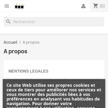
shopping_cart


(0)
search
Accueil
A propos
A propos
MENTIONS LEGALES
Le présent site Internet http://www.baryfilm.com/ est la propriété
Ce site Web utilise ses propres cookies et
de la Société Baryfilm, dont le siège social est situé au 15 GR
ceux de tiers pour améliorer nos services et
GRANDE RUE 78850 THIVERVAL-GRIGNON France, au capital
vous montrer des publicités liées à vos
social de 8 160 €, immatriculé sous le numéro 483 655 759
préférences en analysant vos habitudes de
ID TVA FR64483655759, téléphone 09 71 45 97 96.
navigation. Pour donner votre
consentement à son utilisation, appuyez