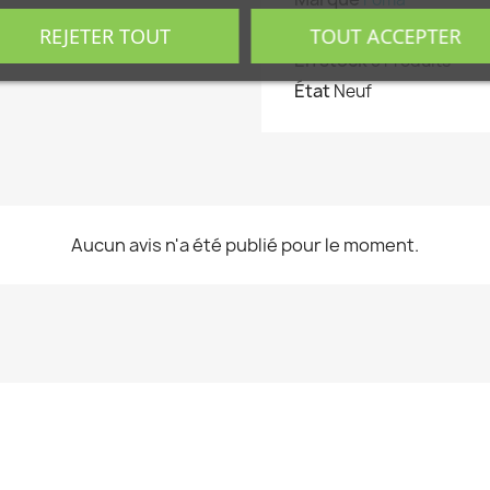
Référence
29533
REJETER TOUT
TOUT ACCEPTER
En stock
5 Produits
État
Neuf
Aucun avis n'a été publié pour le moment.