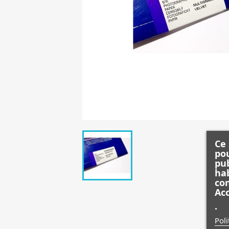
Ce 
pou
pub
hab
con
Acc
.
Poli