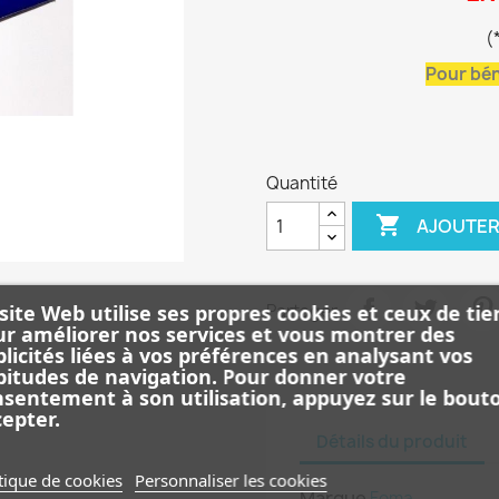
(
Pour bén
Quantité

AJOUTER
Partager
site Web utilise ses propres cookies et ceux de tie
r améliorer nos services et vous montrer des
licités liées à vos préférences en analysant vos
itudes de navigation. Pour donner votre
sentement à son utilisation, appuyez sur le bout
epter.
Détails du produit
tique de cookies
Personnaliser les cookies
Marque
Foma