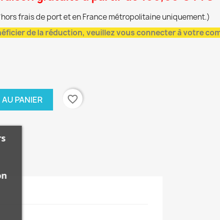
*hors frais de port et en France métropolitaine uniquement.)
éficier de la réduction, veuillez vous connecter à votre co
favorite_border
 AU PANIER
rs
on