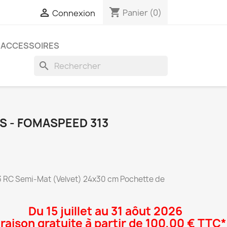
shopping_cart

Panier
(0)
Connexion
ACCESSOIRES
search
ES - FOMASPEED 313
 RC Semi-Mat (Velvet) 24x30 cm Pochette de
Du 15 juillet au 31 aôut 2026
vraison gratuite à partir de 100,00 € TTC*