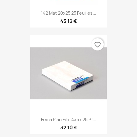
142 Mat 20x25 25 Feuilles...
45,12 €
favorite_border
Foma Plan Film 4x5 / 25 Pf...
32,10 €