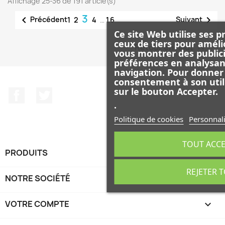
Affichage 25-36 de 191 article(s)
3


Précédent
Suivant
1
2
4
…
16
Ce site Web utilise ses p
ceux de tiers pour améli
Retour en haut

vous montrer des publici
préférences en analysan
navigation. Pour donner
consentement à son util
sur le bouton Accepter.
Facebook
Twitter
.
Politique de cookies
Personnali
TOUT ACC
PRODUITS

REJETER 
NOTRE SOCIÉTÉ

VOTRE COMPTE
