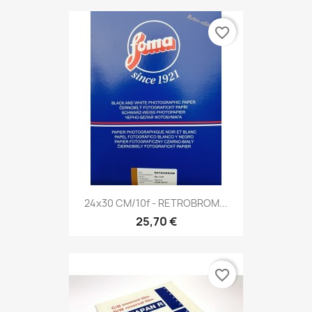
favorite_border
24x30 CM/10f - RETROBROM...
25,70 €
favorite_border