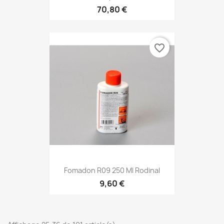
70,80 €
favorite_border
Fomadon R09 250 Ml Rodinal
9,60 €