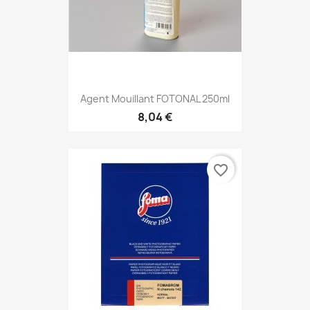
Agent Mouillant FOTONAL 250ml
8,04 €
favorite_border