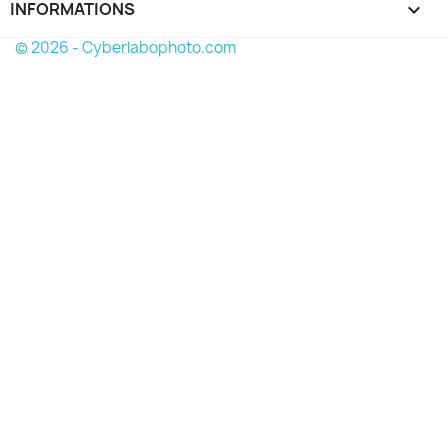
INFORMATIONS
keyboard_arrow_down
© 2026 - Cyberlabophoto.com