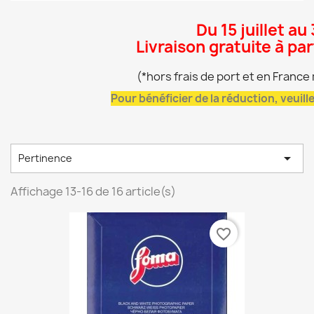
Du 15 juillet au
Livraison gratuite à pa
(*hors frais de port et en Franc
Pour bénéficier de la réduction, veuil

Pertinence
Affichage 13-16 de 16 article(s)
favorite_border