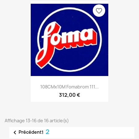
favorite_border
108CMx10M Fomabrom 111...
312,00 €
Affichage 13-16 de 16 article(s)
2

Précédent
1