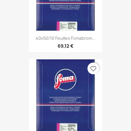
40x50/10 Feuilles Fomabrom...
69,12 €
favorite_border