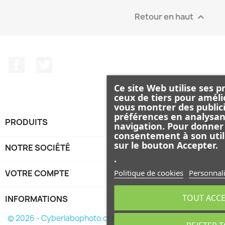
Retour en haut

Facebook
Twitter
Ce site Web utilise ses p
ceux de tiers pour améli
vous montrer des publici
préférences en analysan
PRODUITS

navigation. Pour donner
consentement à son util
sur le bouton Accepter.
NOTRE SOCIÉTÉ

.
Politique de cookies
Personnali
VOTRE COMPTE

TOUT ACC
INFORMATIONS
keyboard_arrow_down
© 2026 - Cyberlabophoto.com