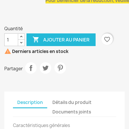
Pour bénéficier de la réduction, veuil
Quantité

favorite_border
AJOUTER AU PANIER

Derniers articles en stock
Partager
Description
Détails du produit
Documents joints
Caractéristiques générales