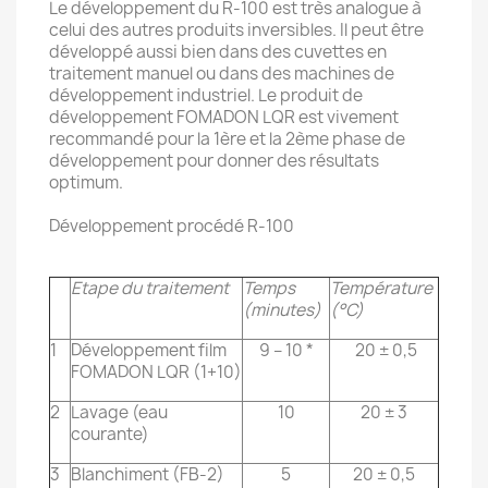
Le développement du R-100 est très analogue à
celui des autres produits inversibles. Il peut être
développé aussi bien dans des cuvettes en
traitement manuel ou dans des machines de
développement industriel. Le produit de
développement FOMADON LQR est vivement
recommandé pour la 1ère et la 2ème phase de
développement pour donner des résultats
optimum.
Développement procédé R-100
Etape du traitement
Temps
Température
(minutes)
(°C)
1
Développement film
9 – 10 *
20 ± 0,5
FOMADON LQR (1+10)
2
Lavage (eau
10
20 ± 3
courante)
3
Blanchiment (FB-2)
5
20 ± 0,5