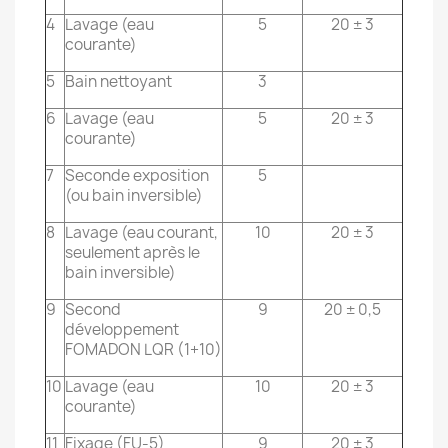
4
Lavage (eau
5
20 ± 3
courante)
5
Bain nettoyant
3
6
Lavage (eau
5
20 ± 3
courante)
7
Seconde exposition
5
(ou bain inversible)
8
Lavage (eau courant,
10
20 ± 3
seulement après le
bain inversible)
9
Second
9
20 ± 0,5
développement
FOMADON LQR (1+10)
10
Lavage (eau
10
20 ± 3
courante)
11
Fixage (FU-5)
9
20 ± 3