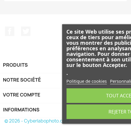
Facebook
Twitter
Ce site Web utilise ses p
ceux de tiers pour améli
vous montrer des publici
préférences en analysan
navigation. Pour donner
consentement à son util
sur le bouton Accepter.
PRODUITS

.
NOTRE SOCIÉTÉ

Politique de cookies
Personnali
VOTRE COMPTE

TOUT ACC
INFORMATIONS
keyboard_arrow_down
REJETER 
© 2026 - Cyberlabophoto.com