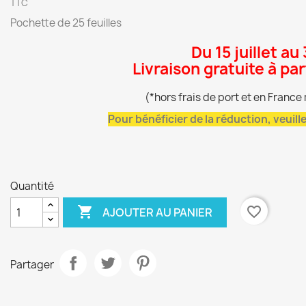
TTC
Pochette de 25 feuilles
Du 15 juillet au
Livraison gratuite à pa
(*hors frais de port et en Franc
Pour bénéficier de la réduction, veuil
Quantité

favorite_border
AJOUTER AU PANIER
Partager