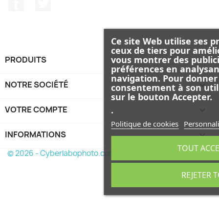
Facebook
Twitter
Ce site Web utilise ses p
ceux de tiers pour améli
vous montrer des publici
PRODUITS

préférences en analysan
navigation. Pour donner
NOTRE SOCIÉTÉ

consentement à son util
sur le bouton Accepter.
.
VOTRE COMPTE

Politique de cookies
Personnali
INFORMATIONS
keyboard_arrow_down
TOUT ACC
© 2026 - Cyberlabophoto.com
REJETER 