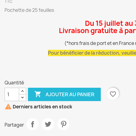
TTC
Pochette de 25 feuilles
Du 15 juillet au
Livraison gratuite à pa
(*hors frais de port et en Franc
Pour bénéficier de la réduction, veuil
Quantité

favorite_border
AJOUTER AU PANIER

Derniers articles en stock
Partager