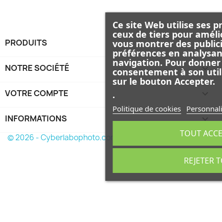
Ce site Web utilise ses p
ceux de tiers pour améli
PRODUITS

vous montrer des publici
préférences en analysan
navigation. Pour donner
NOTRE SOCIÉTÉ

consentement à son util
sur le bouton Accepter.
VOTRE COMPTE

.
Politique de cookies
Personnali
INFORMATIONS
keyboard_arrow_down
TOUT ACC
© 2026 - Cyberlabophoto.com
REJETER 