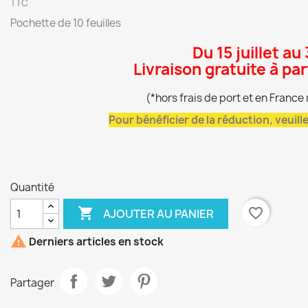
TTC
Pochette de 10 feuilles
Du 15 juillet au
Livraison gratuite à pa
(*hors frais de port et en Franc
Pour bénéficier de la réduction, veuil
Quantité

favorite_border
AJOUTER AU PANIER

Derniers articles en stock
Partager