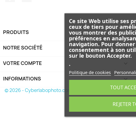
Ce site Web utilise ses p
ceux de tiers pour améli
vous montrer des publici
PRODUITS

préférences en analysan
navigation. Pour donner
NOTRE SOCIÉTÉ

consentement à son util
sur le bouton Accepter.
VOTRE COMPTE

.
Politique de cookies
Personnali
INFORMATIONS
keyboard_arrow_down
TOUT ACC
© 2026 - Cyberlabophoto.com
REJETER 