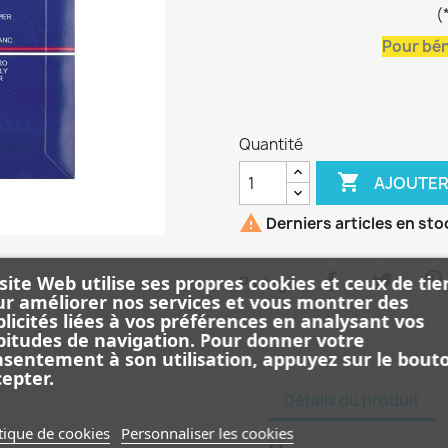
(
Pour bén
Quantité

AJOUTER

Derniers articles en sto
site Web utilise ses propres cookies et ceux de tie
Partager
r améliorer nos services et vous montrer des
licités liées à vos préférences en analysant vos
itudes de navigation. Pour donner votre
sentement à son utilisation, appuyez sur le bout
epter.
Détails du produit
tique de cookies
Personnaliser les cookies