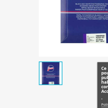
Ce 
pou
pub
hab
con
Acc
.
Poli