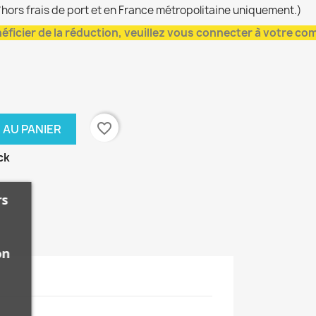
*hors frais de port et en France métropolitaine uniquement.)
éficier de la réduction, veuillez vous connecter à votre co
favorite_border
 AU PANIER
ck
rs
on