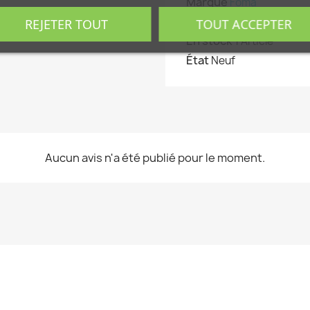
Marque
Foma
Référence
29440
REJETER TOUT
TOUT ACCEPTER
En stock
1 Article
État
Neuf
Aucun avis n'a été publié pour le moment.