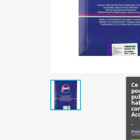
Ce 
pou
pub
hab
con
Acc
.
Poli