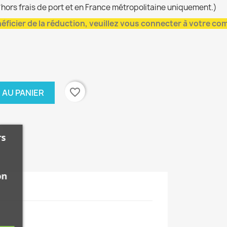
*hors frais de port et en France métropolitaine uniquement.)
éficier de la réduction, veuillez vous connecter à votre co
favorite_border
 AU PANIER
rs
on