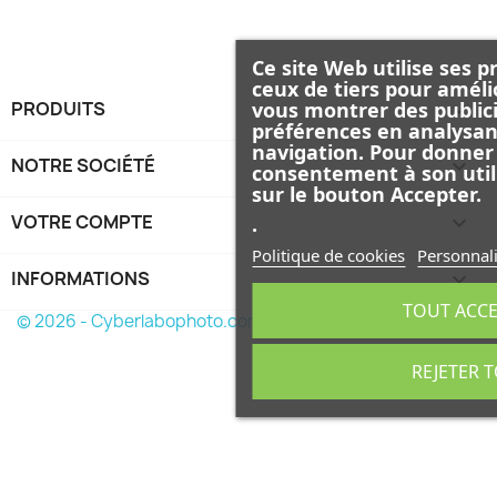
Ce site Web utilise ses p
ceux de tiers pour améli
vous montrer des publici
PRODUITS

préférences en analysan
navigation. Pour donner
NOTRE SOCIÉTÉ

consentement à son util
sur le bouton Accepter.
VOTRE COMPTE

.
Politique de cookies
Personnali
INFORMATIONS
keyboard_arrow_down
TOUT ACC
© 2026 - Cyberlabophoto.com
REJETER 