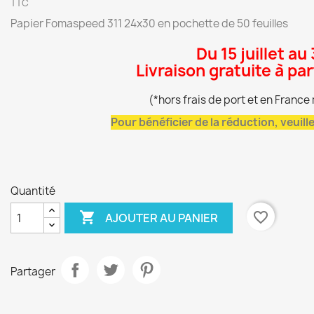
TTC
Papier Fomaspeed 311 24x30 en pochette de 50 feuilles
Du 15 juillet au
Livraison gratuite à pa
(*hors frais de port et en Franc
Pour bénéficier de la réduction, veuil
Quantité

favorite_border
AJOUTER AU PANIER
Partager