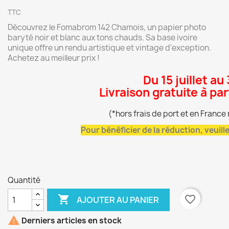
TTC
Découvrez le Fomabrom 142 Chamois, un papier photo
baryté noir et blanc aux tons chauds. Sa base ivoire
unique offre un rendu artistique et vintage d'exception.
Achetez au meilleur prix !
Du 15 juillet au
Livraison gratuite à pa
(*hors frais de port et en Franc
Pour bénéficier de la réduction, veuil
Quantité

favorite_border
AJOUTER AU PANIER

Derniers articles en stock