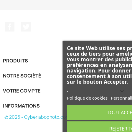
Facebook
Twitter
Ce site Web utilise ses p
ceux de tiers pour améli
vous montrer des publici
PRODUITS

préférences en analysan
navigation. Pour donner
NOTRE SOCIÉTÉ

consentement à son util
sur le bouton Accepter.
.
VOTRE COMPTE

Politique de cookies
Personnali
INFORMATIONS
keyboard_arrow_down
TOUT ACC
© 2026 - Cyberlabophoto.com
REJETER 