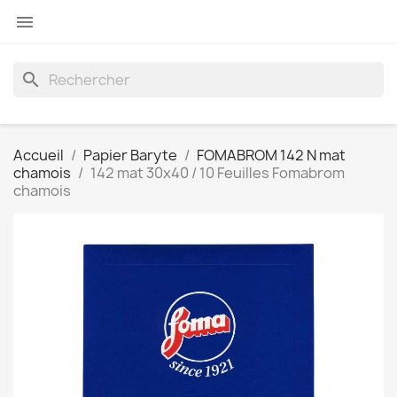

search
Accueil
Papier Baryte
FOMABROM 142 N mat
chamois
142 mat 30x40 / 10 Feuilles Fomabrom
chamois