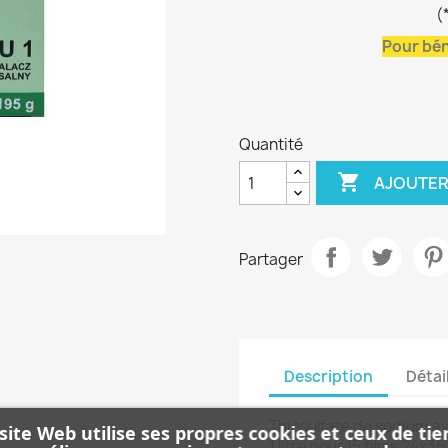
(
Pour bén
Quantité

AJOUTER
Partager
Description
Détai
Thiosulfate de sodium,a
site Web utilise ses propres cookies et ceux de tie
1 litre pour 15 films 24x3