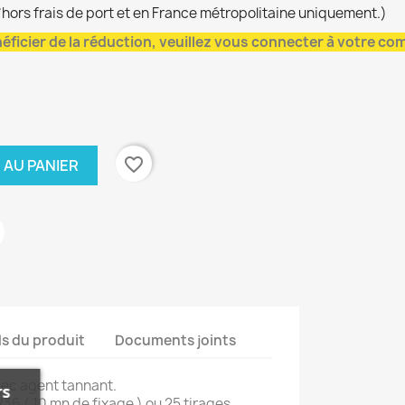
*hors frais de port et en France métropolitaine uniquement.)
éficier de la réduction, veuillez vous connecter à votre co
favorite_border
 AU PANIER
ls du produit
Documents joints
vec agent tannant.
rs
6/36 ( 10 mn de fixage ) ou 25 tirages