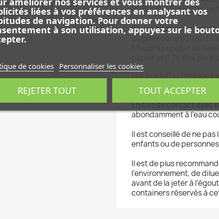
r améliorer nos services et vous montrer des
24x30 (3 à 5 minutes de 
licités liées à vos préférences en analysant vos
itudes de navigation. Pour donner votre
Sous agitation constante
sentement à son utilisation, appuyez sur le bout
epter.
du petit dans 600ml d’ea
Il faudra rajouter de l’ea
papier et 0.75 litre pour l
tique de cookies
Personnaliser les cookies
Les produits chimiques so
recommandé de les utilis
REJETER TOUT
TOUT ACCEPTER
En cas de contact avec l
abondamment à l’eau co
Il est conseillé de ne pas
enfants ou de personnes 
Il est de plus recommand
l’environnement, de dilu
avant de la jeter à l’égout
containers réservés à cet