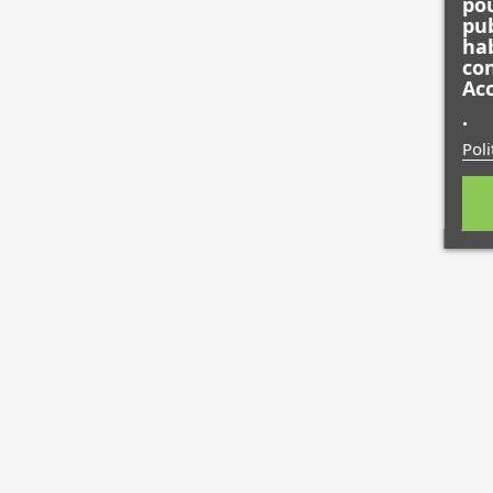
pou
pub
hab
con
Acc
.
Poli