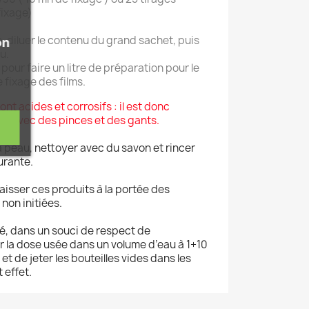
fixage)
, diluer le contenu du grand sachet, puis
on
u.
u pour faire un litre de préparation pour le
e fixage des films.
nt acides et corrosifs : il est donc
er avec des pinces et des gants.
a peau, nettoyer avec du savon et rincer
urante.
 laisser ces produits à la portée des
non initiées.
é, dans un souci de respect de
er la dose usée dans un volume d’eau à 1+10
 et de jeter les bouteilles vides dans les
 effet.