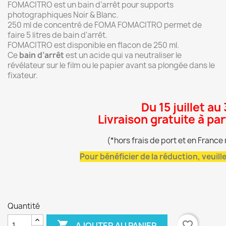
FOMACITRO est un bain d’arrêt pour supports
photographiques Noir & Blanc.
250 ml de concentré de FOMA FOMACITRO permet de
faire 5 litres de bain d'arrêt.
FOMACITRO est disponible en flacon de 250 ml.
Ce
bain d’arrêt
est un acide qui va neutraliser le
révélateur sur le film ou le papier avant sa plongée dans le
fixateur.
Du 15 juillet au
Livraison gratuite à pa
(*hors frais de port et en Franc
Pour bénéficier de la réduction, veuil
Quantité

favorite_border
AJOUTER AU PANIER