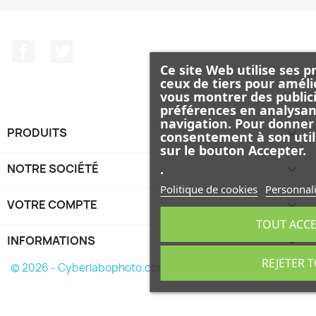
Facebook
Twitter
Ce site Web utilise ses p
ceux de tiers pour améli
vous montrer des publici
préférences en analysan
navigation. Pour donner
PRODUITS

consentement à son util
sur le bouton Accepter.
NOTRE SOCIÉTÉ

.
Politique de cookies
Personnali
VOTRE COMPTE

TOUT ACC
INFORMATIONS
keyboard_arrow_down
REJETER 
© 2026 - Cyberlabophoto.com