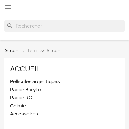

search
Accueil
Temp ss Accueil
ACCUEIL

Pellicules argentiques

Papier Baryte

Papier RC

Chimie
Accessoires