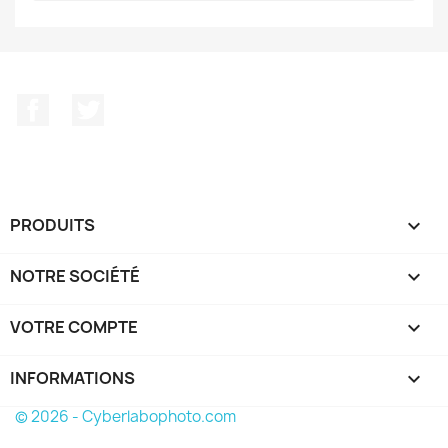
Facebook
Twitter
PRODUITS

NOTRE SOCIÉTÉ

VOTRE COMPTE

INFORMATIONS
keyboard_arrow_down
© 2026 - Cyberlabophoto.com